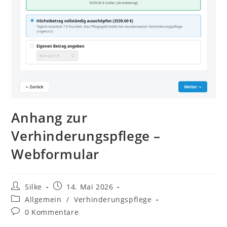
Anhang zur
Verhinderungspflege –
Webformular
Beitrags-
Beitrag
Silke
14. Mai 2026
Autor:
veröffentlicht:
Beitrags-
Allgemein
/
Verhinderungspflege
Kategorie:
Beitrags-
0 Kommentare
Kommentare: