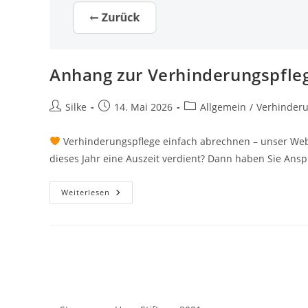
Anhang zur Verhinderungspfle
Beitrags-
Beitrag
Beitrags-
Silke
14. Mai 2026
Allgemein
/
Verhinderu
Autor:
veröffentlicht:
Kategorie:
Verhinderungspflege einfach abrechnen – unser Webf
dieses Jahr eine Auszeit verdient? Dann haben Sie Ans
Anhang
Weiterlesen
Zur
Verhinderungspflege
–
Webformular